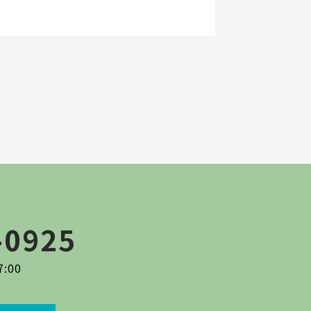
-0925
:00