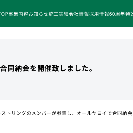
TOP
事業内容
お知らせ
施工実績
会社情報
採用情報
60周年特
で合同納会を開催致しました。
ァーストリングのメンバーが参集し、オールヤヨイで合同納